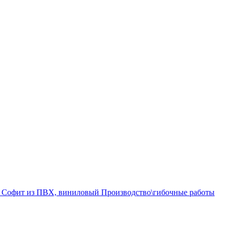
а
Софит из ПВХ, виниловый
Производство\гибочные работы