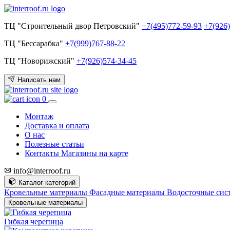
ТЦ "Строительный двор Петровский"
+7(495)772-59-93
+7(926
ТЦ "Бессарабка"
+7(999)767-88-22
ТЦ "Новорижский"
+7(926)574-34-45
Написать нам
0
Монтаж
Доставка и оплата
О нас
Полезные статьи
Контакты
Магазины на карте
info@interroof.ru
Каталог категорий
Кровельные материалы
Фасадные материалы
Водосточные си
Кровельные материалы
Гибкая черепица