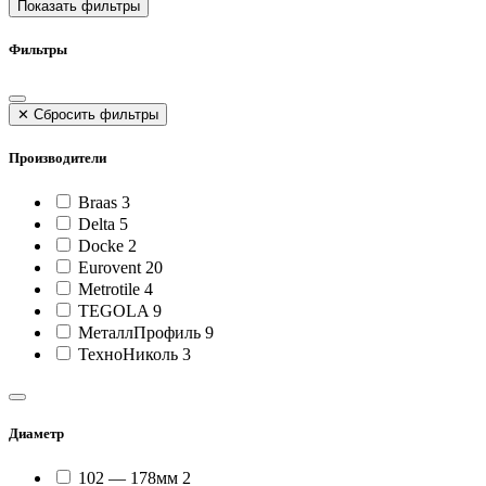
Показать фильтры
Фильтры
✕
Сбросить фильтры
Производители
Braas
3
Delta
5
Docke
2
Eurovent
20
Metrotile
4
TEGOLA
9
МеталлПрофиль
9
ТехноНиколь
3
Диаметр
102 — 178мм
2