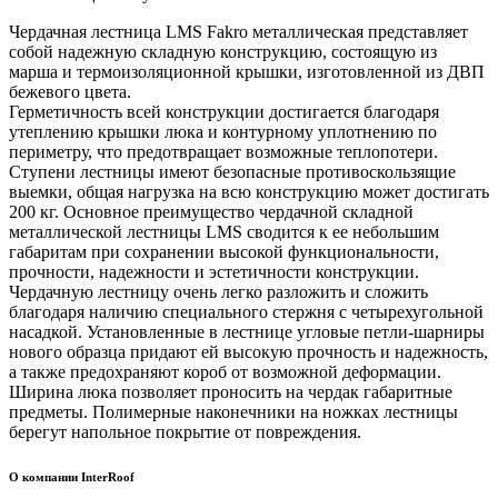
Чердачная лестница LMS Fakro металлическая представляет
собой надежную складную конструкцию, состоящую из
марша и термоизоляционной крышки, изготовленной из ДВП
бежевого цвета.
Герметичность всей конструкции достигается благодаря
утеплению крышки люка и контурному уплотнению по
периметру, что предотвращает возможные теплопотери.
Ступени лестницы имеют безопасные противоскользящие
выемки, общая нагрузка на всю конструкцию может достигать
200 кг. Основное преимущество чердачной складной
металлической лестницы LMS сводится к ее небольшим
габаритам при сохранении высокой функциональности,
прочности, надежности и эстетичности конструкции.
Чердачную лестницу очень легко разложить и сложить
благодаря наличию специального стержня с четырехугольной
насадкой. Установленные в лестнице угловые петли-шарниры
нового образца придают ей высокую прочность и надежность,
а также предохраняют короб от возможной деформации.
Ширина люка позволяет проносить на чердак габаритные
предметы. Полимерные наконечники на ножках лестницы
берегут напольное покрытие от повреждения.
О компании InterRoof