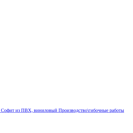
а
Софит из ПВХ, виниловый
Производство\гибочные работы