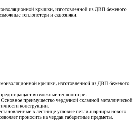
ермоизоляционной крышки, изготовленной из ДВП бежевого
озможные теплопотери и сквозняки.
ермоизоляционной крышки, изготовленной из ДВП бежевого
 предотвращает возможные теплопотери.
. Основное преимущество чердачной складной металлической
тичности конструкции.
 Установленные в лестнице угловые петли-шарниры нового
зволяет проносить на чердак габаритные предметы.