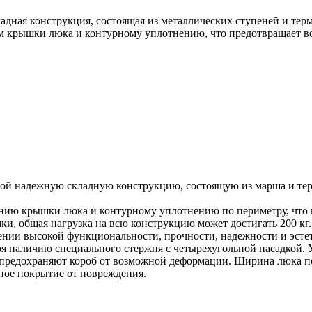
ладная конструкция, состоящая из металлических ступеней и т
ем крышки люка и контурному уплотнению, что предотвращает в
обой надежную складную конструкцию, состоящую из марша и т
лению крышки люка и контурному уплотнению по периметру, что
и, общая нагрузка на всю конструкцию может достигать 200 кг
ении высокой функциональности, прочности, надежности и эсте
ря наличию специального стержня с четырехугольной насадкой.
 предохраняют короб от возможной деформации. Ширина люка по
ное покрытие от повреждения.