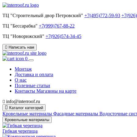
ТЦ "Строительный двор Петровский"
+7(495)772-59-93
+7(926
ТЦ "Бессарабка"
+7(999)767-88-22
ТЦ "Новорижский"
+7(926)574-34-45
Написать нам
0
Монтаж
Доставка и оплата
О нас
Полезные статьи
Контакты
Магазины на карте
info@interroof.ru
Каталог категорий
Кровельные материалы
Фасадные материалы
Водосточные си
Кровельные материалы
Гибкая черепица