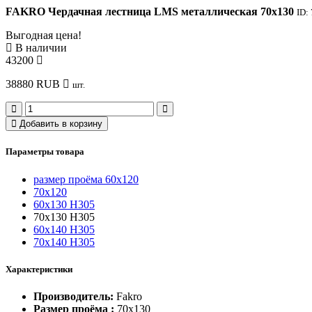
FAKRO Чердачная лестница LMS металлическая 70х130
ID:
Выгодная цена!
В наличии
43200
38880
RUB
шт.
Добавить в корзину
Параметры товара
размер проёма 60x120
70x120
60х130 Н305
70х130 Н305
60х140 Н305
70х140 Н305
Характеристики
Производитель:
Fakro
Размер проёма :
70x130