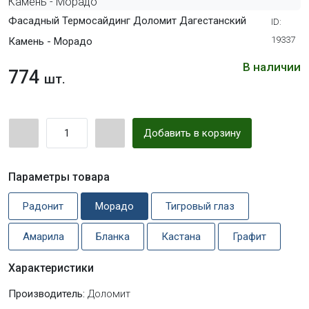
Фасадный Термосайдинг Доломит Дагестанский
ID:
19337
Камень - Морадо
В наличии
774
шт.
Добавить в корзину
Параметры товара
Радонит
Морадо
Тигровый глаз
Амарила
Бланка
Кастана
Графит
Характеристики
Производитель:
Доломит