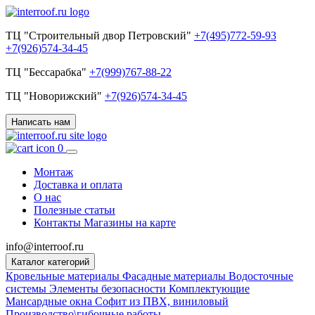
ТЦ "Строительный двор Петровский"
+7(495)772-59-93
+7(926)574-34-45
ТЦ "Бессарабка"
+7(999)767-88-22
ТЦ "Новорижский"
+7(926)574-34-45
Написать нам
0
Монтаж
Доставка и оплата
О нас
Полезные статьи
Контакты
Магазины на карте
info@interroof.ru
Каталог категорий
Кровельные материалы
Фасадные материалы
Водосточные
системы
Элементы безопасности
Комплектующие
Мансардные окна
Софит из ПВХ, виниловый
Производство\гибочные работы