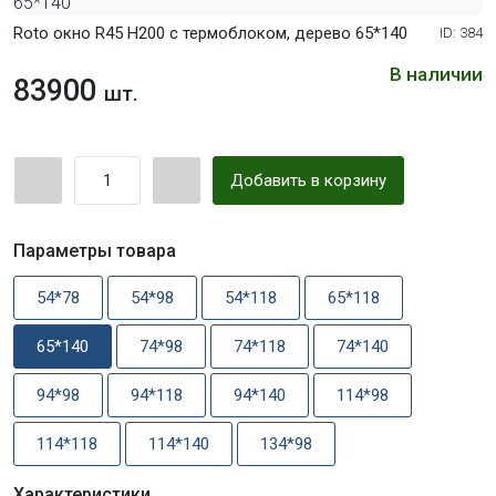
Roto окно R45 Н200 с термоблоком, дерево 65*140
ID: 384
В наличии
83900
шт.
Добавить в корзину
Параметры товара
54*78
54*98
54*118
65*118
65*140
74*98
74*118
74*140
94*98
94*118
94*140
114*98
114*118
114*140
134*98
Характеристики