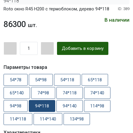
Roto окно R45 Н200 с термоблоком, дерево 94*118
ID: 389
В наличии
86300
шт.
Добавить в корзину
Параметры товара
54*78
54*98
54*118
65*118
65*140
74*98
74*118
74*140
94*98
94*118
94*140
114*98
114*118
114*140
134*98
Характеристики