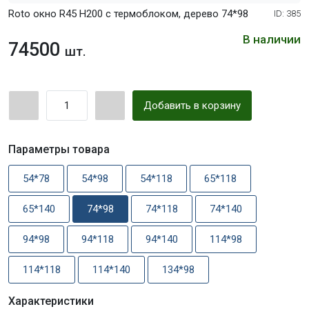
Roto окно R45 Н200 с термоблоком, дерево 74*98
ID: 385
В наличии
74500
шт.
Добавить в корзину
Параметры товара
54*78
54*98
54*118
65*118
65*140
74*98
74*118
74*140
94*98
94*118
94*140
114*98
114*118
114*140
134*98
Характеристики