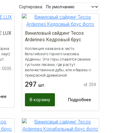
Сортировка
E LUX
Виниловый сайдинг Tecos
Ardennes Кедровый брус
Форма
Коллекция названа в честь
 хаус)
бельгийского горного массива
шт.
Арденны. Эти горы славятся своими
густыми лесами, где растут
d: 5035
величественные дубы, ели и березы с
прекрасной древесиной.
297
id: 259
шт.
нее
В корзину
Подробнее