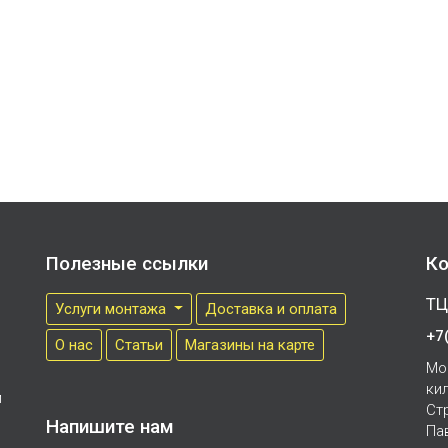
Полезные ссылки
Ко
ТЦ
Услуги монтажа
Доставка и оплата
+7
О нас
Cтатьи
Магазины на карте
Мо
ки
м
Ст
Напишите нам
Па