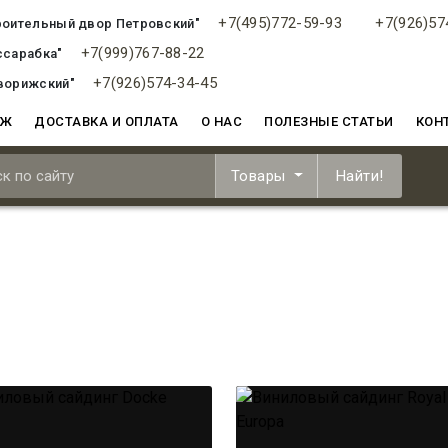
+7(495)772-59-93
+7(926)57
роительный двор Петровский"
+7(999)767-88-22
ссарабка"
+7(926)574-34-45
ворижский"
АЖ
ДОСТАВКА И ОПЛАТА
О НАС
ПОЛЕЗНЫЕ СТАТЬИ
КОН
Товары
Найти!