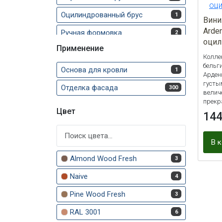
БлокХаус
7
Оцилиндрованный брус
1
Вини
Карелия
13
Arde
Ручная формовка
2
оцил
Классик
10
Применение
Колле
Классика slim
6
бельг
Основа для кровли
1
Арден
Комплектующие
88
густы
Отделка фасада
300
велич
Корабельная доска
6
прекр
Цвет
14
Корабельная доска SLIM
6
Сайдинг архитектурный
3
В 
Сайдинг вертикальный
3
Almond Wood Fresh
3
Стоун-хаус
26
Naive
4
Тимберблок
36
Pine Wood Fresh
3
Хокла
9
RAL 3001
6