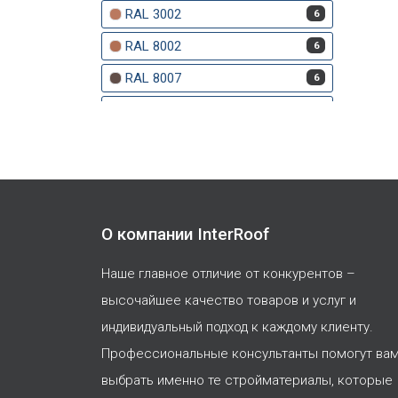
RAL 3002
6
RAL 8002
6
RAL 8007
6
Айвори
8
Алтея
2
Американский орех
3
Амурский
8
О компании InterRoof
Ангарская сосна
1
Арабика
11
Наше главное отличие от конкурентов –
высочайшее качество товаров и услуг и
Арахис
1
индивидуальный подход к каждому клиенту.
Асти
8
Профессиональные консультанты помогут ва
Банан
10
выбрать именно те стройматериалы, которые
52