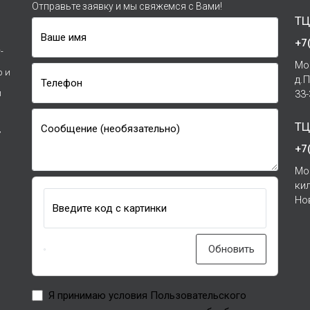
Отправьте заявку и мы свяжемся с Вами!
ТЦ
Ваше имя
+7
-
Мо
р и
д.
Телефон
и
33
ТЦ
Сообщение (необязательно)
7
+7
Мо
ки
Но
Введите код с картинки
Обновить
Я принимаю условия Пользовательского