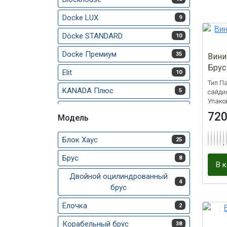
Docke LUX
9
Döcke STANDARD
10
Docke Премиум
35
Вини
Брус
Elit
10
Тип П
KANADA Плюс
5
сайдин
Упако
Natural Брус 3,0 S7
3
72
Модель
Premium
13
Блок Хаус
25
Premium софит Estetic
2
Брус
8
Альта-Брус Люкс
1
В 
Двойной оцилиндрованный
Альта-Брус Премиум
1
4
брус
Альта-Сайдинг
2
Ёлочка
2
Аляска
2
Корабельный брус
38