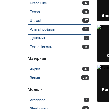
Grand Line
42
Tecos
33
Вин
U-plast
87
АльтаПрофиль
85
Доломит
5
ТехноНиколь
16
Материал
Акрил
33
Винил
298
Модели
Ви
Ardennes
4
Blockhouse
16