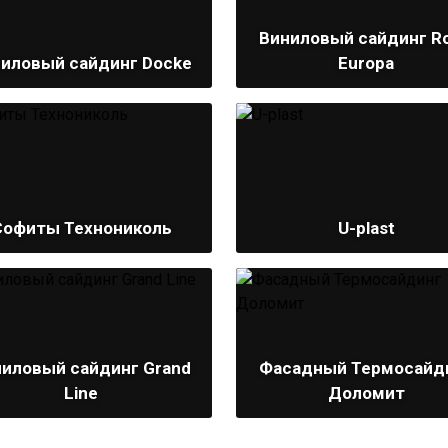
Виниловый сайдинг Ro
иловый сайдинг Docke
Europa
Софиты Технониколь
U-plast
ниловый сайдинг Grand
Фасадный Термосайд
Line
Доломит