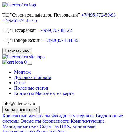
ТЦ "Строительный двор Петровский"
+7(495)772-59-93
+7(926)574-34-45
ТЦ "Бессарабка"
+7(999)767-88-22
ТЦ "Новорижский"
+7(926)574-34-45
Написать нам
0
Монтаж
Доставка и оплата
О нас
Полезные статьи
Контакты
Магазины на карте
info@interroof.ru
Каталог категорий
Кровельные материалы
Фасадные материалы
Водосточные
системы
Элементы безопасности
Комплектующие
Мансардные окна
Софит из ПВХ, виниловый
Производство\гибочные работы