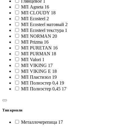
Глянцевое
1
МП Agneta
16
МП CLOUDY
18
МП Ecosteel
2
МП Ecosteel матовый
2
МП Ecosteel текстура
1
МП NORMAN
20
МП Prizma
16
МП PURETAN
16
МП PURMAN
18
МП Valori
1
МП VIKING
17
МП VIKING E
18
МП Пластизол
19
МП Полиэстер 0,4
19
МП Полиэстер 0,45
17
Тип кровли
Металлочерепица
17