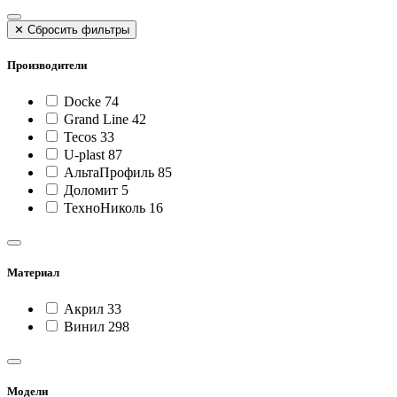
✕
Сбросить фильтры
Производители
Docke
74
Grand Line
42
Tecos
33
U-plast
87
АльтаПрофиль
85
Доломит
5
ТехноНиколь
16
Материал
Акрил
33
Винил
298
Модели