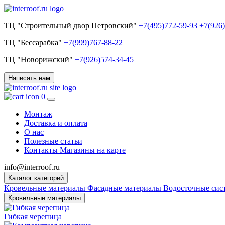
ТЦ "Строительный двор Петровский"
+7(495)772-59-93
+7(926
ТЦ "Бессарабка"
+7(999)767-88-22
ТЦ "Новорижский"
+7(926)574-34-45
Написать нам
0
Монтаж
Доставка и оплата
О нас
Полезные статьи
Контакты
Магазины на карте
info@interroof.ru
Каталог категорий
Кровельные материалы
Фасадные материалы
Водосточные си
Кровельные материалы
Гибкая черепица