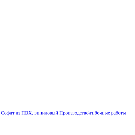
а
Софит из ПВХ, виниловый
Производство\гибочные работы