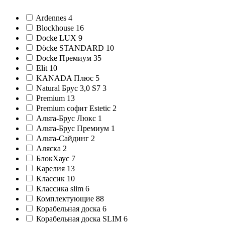
Ardennes
4
Blockhouse
16
Docke LUX
9
Döcke STANDARD
10
Docke Премиум
35
Elit
10
KANADA Плюс
5
Natural Брус 3,0 S7
3
Premium
13
Premium софит Estetic
2
Альта-Брус Люкс
1
Альта-Брус Премиум
1
Альта-Сайдинг
2
Аляска
2
БлокХаус
7
Карелия
13
Классик
10
Классика slim
6
Комплектующие
88
Корабельная доска
6
Корабельная доска SLIM
6